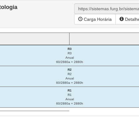
tologia
Carga Horária
Detalh
R3
R3
Anual
60/2880a = 2880h
R2
R2
Anual
60/2880a = 2880h
R1
R1
Anual
60/2880a = 2880h