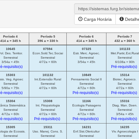
Carga Horária
Detalh
Período 4
Período 5
Período 6
Período 7
414 a = 345 h
396 a = 330 h
414 a = 345 h
432 a = 360 h
10645
07594
07325
101133
ol. Des. Territor.
Econ.Sold.Tec.Sociai
Estr. Merc. Agroec.
Met.Partic.Ext.Rural
Semestral
Semestral
Semestral
Semestral
3/54a = 45h
4/72a = 60h
3/54a = 45h
6/108a = 90h
é-requisito(s)
Pré-requisito(s)
15303
101132
10849
15314
isio. Veg. Agroec
Int.Extensão Rural
Pensamento Social II
Biotec. Agroeco.
Semestral
Semestral
Semestral
Semestral
5/90a = 75h
4/72a = 60h
4/72a = 60h
4/72a = 60h
é-requisito(s)
Pré-requisito(s)
Pré-requisito(s)
15304
15308
11166
15316
ânica Sistemática
Int. Fitopatologia
Ecologia Paisagens
Diag. Man. Doen.
Semestral
Semestral
Semestral
Semestral
4/72a = 60h
4/72a = 60h
4/72a = 60h
3/54a = 45h
é-requisito(s)
Pré-requisito(s)
Pré-requisito(s)
Pré-requisito(s)
15305
15311
16231
16235
logia de Ecossis.
Uso. Manej. Cons. S.
Enf.Sist.Olericultur
Viv. Agroecologia I
Semestral
Semestral
Semestral
Semestral