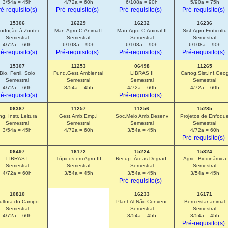
3/54a = 45h
4/72a = 60h
6/108a = 90h
5/90a = 75h
é-requisito(s)
Pré-requisito(s)
Pré-requisito(s)
Pré-requisito(s)
15306
16229
16232
16236
rodução à Zootec.
Man.Agro.C.Animal I
Man.Agro.C.Animal II
Sist.Agro.Fruticultu
Semestral
Semestral
Semestral
Semestral
4/72a = 60h
6/108a = 90h
6/108a = 90h
6/108a = 90h
é-requisito(s)
Pré-requisito(s)
Pré-requisito(s)
Pré-requisito(s)
15307
11253
06498
11265
Bio. Fertil. Solo
Fund.Gest.Ambiental
LIBRAS II
Cartog.Sist.Inf.Geo
Semestral
Semestral
Semestral
Semestral
4/72a = 60h
3/54a = 45h
4/72a = 60h
4/72a = 60h
é-requisito(s)
Pré-requisito(s)
06387
11257
11256
15285
ng. Instr. Leitura
Gest.Amb.Emp.I
Soc.Meio Amb.Desenv
Projetos de Enfoqu
Semestral
Semestral
Semestral
Semestral
3/54a = 45h
4/72a = 60h
3/54a = 45h
4/72a = 60h
Pré-requisito(s)
06497
16172
15224
15324
LIBRAS I
Tópicos em Agro III
Recup. Áreas Degrad.
Agric. Biodinâmica
Semestral
Semestral
Semestral
Semestral
4/72a = 60h
3/54a = 45h
3/54a = 45h
3/54a = 45h
Pré-requisito(s)
10810
16233
16171
ultura do Campo
Plant.Al.Não Convenc
Bem-estar animal
Semestral
Semestral
Semestral
4/72a = 60h
3/54a = 45h
3/54a = 45h
Pré-requisito(s)