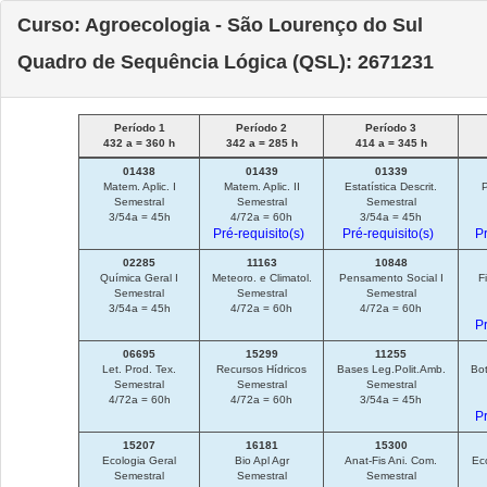
Curso: Agroecologia - São Lourenço do Sul
Quadro de Sequência Lógica (QSL): 2671231
Período 1
Período 2
Período 3
432 a = 360 h
342 a = 285 h
414 a = 345 h
01438
01439
01339
Matem. Aplic. I
Matem. Aplic. II
Estatística Descrit.
P
Semestral
Semestral
Semestral
3/54a = 45h
4/72a = 60h
3/54a = 45h
Pré-requisito(s)
Pré-requisito(s)
Pr
02285
11163
10848
Química Geral I
Meteoro. e Climatol.
Pensamento Social I
F
Semestral
Semestral
Semestral
3/54a = 45h
4/72a = 60h
4/72a = 60h
Pr
06695
15299
11255
Let. Prod. Tex.
Recursos Hídricos
Bases Leg.Polit.Amb.
Bot
Semestral
Semestral
Semestral
4/72a = 60h
4/72a = 60h
3/54a = 45h
Pr
15207
16181
15300
Ecologia Geral
Bio Apl Agr
Anat-Fis Ani. Com.
Eco
Semestral
Semestral
Semestral