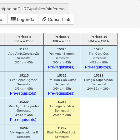
es
Legenda
Copiar Link
Período 8
Período 9
Período 10
306 a = 255 h
108 a = 90 h
504 a = 420 h
11268
15320
15230
Aud.Amb.Certificação
Pol. Amb. Biorrem.
Tra. Con. Cur.
Semestral
Semestral
Semestral
3/54a = 45h
3/54a = 45h
4/72a = 60h
Pré-requisito(s)
Pré-requisito(s)
15215
15322
15231
Ecot. Aplic. Agroec.
Pre.Trab.Con.Curso
Estágio Supervision.
Semestral
Semestral
Semestral
3/54a = 45h
3/54a = 45h
24/432a = 360h
Pré-requisito(s)
Pré-requisito(s)
16230
11258
Man.Agro.Artrópodes
Ecologia Política
Semestral
Semestral
3/54a = 45h
2/36a = 30h
Pré-requisito(s)
16237
11267
Viv. Agroecologia II
Elab.Aval.Proj.Socio
Semestral
Semestral