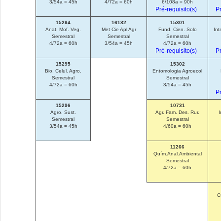
3/54a = 45h
4/72a = 60h
6/108a = 90h
Pré-requisito(s)
Pr
15294
16182
15301
Anat. Mof. Veg.
Met Cie Apl Agr
Fund. Cien. Solo
Int
Semestral
Semestral
Semestral
4/72a = 60h
3/54a = 45h
4/72a = 60h
Pré-requisito(s)
Pr
15295
15302
Bio. Celul. Agro.
Entomologia Agroecol
Semestral
Semestral
4/72a = 60h
3/54a = 45h
Pr
15296
10731
Agro. Sust.
Agr. Fam. Des. Rur.
I
Semestral
Semestral
3/54a = 45h
4/60a = 60h
11266
Quím.Anal.Ambiental
Semestral
4/72a = 60h
C