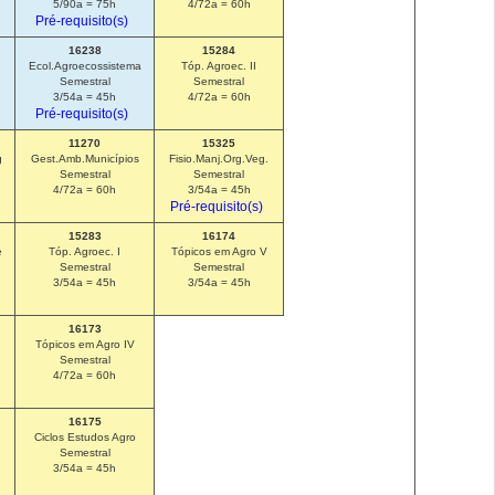
5/90a = 75h
4/72a = 60h
Pré-requisito(s)
16238
15284
Ecol.Agroecossistema
Tóp. Agroec. II
Semestral
Semestral
3/54a = 45h
4/72a = 60h
Pré-requisito(s)
11270
15325
g
Gest.Amb.Municípios
Fisio.Manj.Org.Veg.
Semestral
Semestral
4/72a = 60h
3/54a = 45h
Pré-requisito(s)
15283
16174
e
Tóp. Agroec. I
Tópicos em Agro V
Semestral
Semestral
3/54a = 45h
3/54a = 45h
16173
Tópicos em Agro IV
Semestral
4/72a = 60h
16175
Ciclos Estudos Agro
Semestral
3/54a = 45h