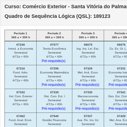
Curso: Comércio Exterior - Santa Vitória do Palma
Quadro de Sequência Lógica (QSL): 189123
Período 1
Período 2
Período 3
Período 
360 a = 300 h
360 a = 300 h
360 a = 300 h
360 a = 30
07240
07077
06675
06676
Introd. a Economia
Teoria Econômica
Ing. Ins. Lei. Esc.
Co. Ex. Or. L.
Semestral
Semestral
Semestral
Semestra
4/72a = 60h
4/72a = 60h
4/72a = 60h
4/72a = 6
Pré-requisito(s)
07316
07296
07329
07331
Fund. Adm.
Economia Matemática
Met. Aná. Econ.
Economia Inte
Semestral
Semestral
Semestral
Semestra
4/72a = 60h
4/72a = 60h
4/72a = 60h
4/72a = 6
Pré-requisito(s)
Pré-requisito(s)
Pré-requisit
07332
07339
07330
07341
Intr. Com. Exterior
Sist. Com. Ext. I
Macroeconomia
Ges. Est. Com
Semestral
Semestral
Semestral
Semestra
4/72a = 60h
4/72a = 60h
4/72a = 60h
4/72a = 6
Pré-requisito(s)
Pré-requisito(s)
Pré-requisit
07462
07540
07337
07429
Fund. Anal. Econ.
Gestão Financeira
Ava. Fin. Inv. Int.
Met. Ana. Eco
Semestral
Semestral
Semestral
Semestra