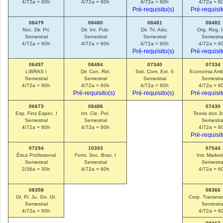
4/72a = 60h
4/72a = 60h
4/72a = 60h
4/72a = 6
Pré-requisito(s)
Pré-requisit
08479
08480
08481
08482
Noc. Dir. Pri.
Dir. Int. Pub.
Dir. Tri. Adu.
Org. Reg. I
Semestral
Semestral
Semestral
Semestra
4/72a = 60h
4/72a = 60h
4/72a = 60h
4/72a = 6
Pré-requisito(s)
Pré-requisit
06497
08484
07340
07334
LIBRAS I
Dir. Con. Rel.
Sist. Com. Ext. II
Economia Amb
Semestral
Semestral
Semestral
Semestra
4/72a = 60h
4/72a = 60h
4/72a = 60h
4/72a = 6
Pré-requisito(s)
Pré-requisito(s)
Pré-requisit
06673
08486
07430
Esp. Fins Espec. I
Int. Cie. Pol.
Teoria dos J
Semestral
Semestral
Semestra
4/72a = 60h
4/72a = 60h
4/72a = 6
Pré-requisit
07294
10393
07544
Ética Profissional
Form. Soc. Bras. I
Intr. Market
Semestral
Semestral
Semestra
2/36a = 30h
4/72a = 60h
4/72a = 6
08358
08366
Gl. Pl. Ju. Go. Gl.
Corp. Transnac
Semestral
Semestra
4/72a = 60h
4/72a = 6