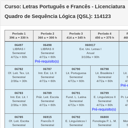
Curso: Letras Português e Francês - Licenciatura
Quadro de Sequência Lógica (QSL): 114123
Período 1
Período 2
Período 3
Período 4
396 a = 330 h
360 a = 300 h
414 a = 345 h
450 a = 375 h
46
06497
06498
060017
LIBRAS I
LIBRAS II
Ext. Uni. Letras I
Semestral
Semestral
Anual
4/72a = 60h
4/72a = 60h
3/108a = 90h
Pré-requisito(s)
06782
06787
06790
06798
Of. Leit. Tex. Lit.
Intr. Est. Lit. II
Lit. Portuguesa
Lit. Brasileira I
Lit.
Semestral
Semestral
Semestral
Semestral
2/36a = 30h
4/72a = 60h
4/72a = 60h
4/72a = 60h
4
Pré-
06783
06789
06791
06799
Intr. Est. Lit. I
Prát. Leit. Escola
Fund. L. Latina
E. Linguísticos II
Pr. L
Semestral
Semestral
Semestral
Semestral
2/36a = 30h
4/72a = 60h
4/72a = 60h
4/72a = 60h
4
Pré-requisito(s)
06785
06915
06792
06800
Of. Leit. Escrita
Francês II
E. Linguísticos I
Fonologia P. L. M.
Mor
Semestral
Semestral
Semestral
Semestral