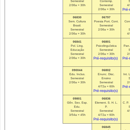
Semestral
Contemp.
2/36a = 30h
Semestral
4
2/36a = 30h
Pré-
06830
06797
Sem. Cultura
Poesia Port. Cont.
Cons
Brasil.
Semestral
Semestral
2/36a = 30h
2/36a = 30h
4
06841
06801
Pol. Ling.
Psicolinguística
Pan.
Educação
Semestral
Semestral
2/36a = 30h
2
2/36a = 30h
Pré-requisito(s)
Pré-
090044
06802
Edu. Inclus.
Enunc. Disc.
Int. 
Semestral
Ensino
2/36a = 30h
Semestral
2
4/72a = 60h
Pré-
Pré-requisito(s)
09801
06836
Gên. Sex. Esp.
Element. S. H. L.
C. P.
Edu.
P.
Semestral
Semestral
4
3/54a = 45h
4/72a = 60h
Pré-requisito(s)
06845