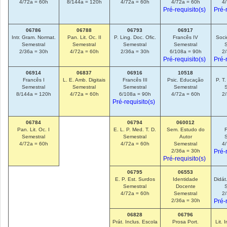
4/72a = 60h
8/144a = 120h
4/72a = 60h
4/72a = 60h
4
Pré-requisito(s)
Pré-
06786
06788
06793
06917
Intr. Gram. Normat.
Pan. Lit. Oc. II
P. Ling. Doc. Ofic.
Francês IV
Soci
Semestral
Semestral
Semestral
Semestral
2/36a = 30h
4/72a = 60h
2/36a = 30h
6/108a = 90h
2
Pré-requisito(s)
Pré-
06914
06837
06916
10518
Francês I
L. E. Amb. Digitais
Francês III
Psic. Educação
P. T.
Semestral
Semestral
Semestral
Semestral
8/144a = 120h
4/72a = 60h
6/108a = 90h
4/72a = 60h
2
Pré-requisito(s)
06784
06794
060012
Pan. Lit. Oc. I
E. L. P. Med. T. D.
Sem. Estudo do
Semestral
Semestral
Autor
4/72a = 60h
4/72a = 60h
Semestral
4
2/36a = 30h
Pré-
Pré-requisito(s)
06795
06553
E. P. Est. Surdos
Identidade
Didát
Semestral
Docente
4/72a = 60h
Semestral
2
2/36a = 30h
Pré-
06828
06796
Prát. Inclus. Escola
Prosa Port.
Lit. 