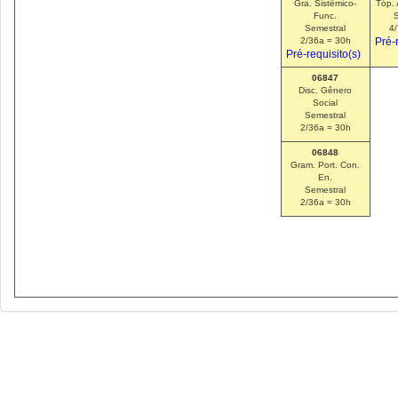
Gra. Sistêmico-
Tóp. 
Func.
Semestral
4
2/36a = 30h
Pré-
Pré-requisito(s)
06847
Disc. Gênero
Social
Semestral
2/36a = 30h
06848
Gram. Port. Con.
En.
Semestral
2/36a = 30h