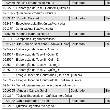
1802559
Neusa Fernandes de Moura
Doutorado
Efe
02127P - Elaboração de Tese ( Dout em Química )
02118P - Química de Produtos Naturais
2053447
Rodolfo Carapelli
Doutorado
Efe
02243P - Espectroscopia Eletrônica Avançada
02117P - Química Analítica Avançada
1736360
Sabrina Madruga Nobre
Doutorado
Efe
02112P - Compostos Organometálicos
1091277
Tito Roberto Sant Anna Cadaval Junior
Doutorado
Efe
02249P - Elaboração de Tese l - Quím_D
02250P - Elaboração de Tese lI - Quím_D
02251P - Elaboração de Tese lII - Quím_D
02252P - Elaboração de Tese lV - Quím_D
02253P - Elaboração de Tese V - Quím_D
02170P - Estágio Docência Doutorado I (Dout em Química)
02171P - Estágio Docência Doutorado II (Dout em Química)
02244P - Tecnologia em macromoléculas e polímeros
1516255
Vanessa Carratu Gervini
Doutorado
Efe
02133P - Tópicos Especiais em Química Inorgânica
1804332
Vania Rodrigues de Lima
Doutorado
Efe
02121P - Química Orgânica Avançada I