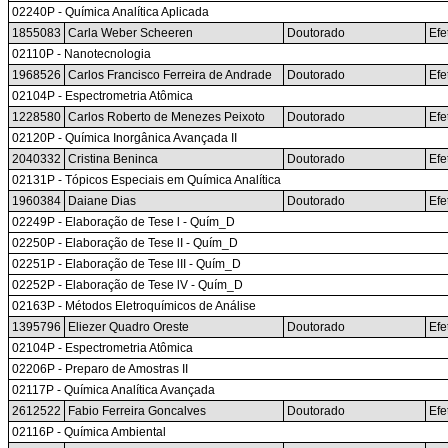
02240P - Química Analítica Aplicada
1855083
Carla Weber Scheeren
Doutorado
Efe
02110P - Nanotecnologia
1968526
Carlos Francisco Ferreira de Andrade
Doutorado
Efe
02104P - Espectrometria Atômica
1228580
Carlos Roberto de Menezes Peixoto
Doutorado
Efe
02120P - Química Inorgânica Avançada II
2040332
Cristina Beninca
Doutorado
Efe
02131P - Tópicos Especiais em Química Analítica
1960384
Daiane Dias
Doutorado
Efe
02249P - Elaboração de Tese l - Quím_D
02250P - Elaboração de Tese lI - Quím_D
02251P - Elaboração de Tese lII - Quím_D
02252P - Elaboração de Tese lV - Quím_D
02163P - Métodos Eletroquímicos de Análise
1395796
Eliezer Quadro Oreste
Doutorado
Efe
02104P - Espectrometria Atômica
02206P - Preparo de Amostras II
02117P - Química Analítica Avançada
2612522
Fabio Ferreira Goncalves
Doutorado
Efe
02116P - Química Ambiental