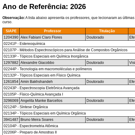
Ano de Referência: 2026
Observação:
A lista abaixo apresenta os professores, que lecionaram as últimas
curso.
SIAPE
Professor
Titulação
1204390
Alex Fabiani Claro Flores
Doutorado
Efe
02241P - Estereoquímica
02107P - Métodos Espectroscópicos para Análise de Compostos Orgânicos
02133P - Tópicos Especiais em Química Inorgânica
1297882
Alexandre Giacobbo
Doutorado
Vis
02244P - Tecnologia em macromoléculas e polímeros
02132P - Tópicos Especiais em Físico Química
1261854
Amin Bakhshandeh
Doutorado
Efe
02243P - Espectroscopia Eletrônica Avançada
02105P - Físico-Química Avançada I
3296069
Angelita Manke Barcellos
Doutorado
Efe
02124P - Síntese Orgânica
02134P - Tópicos Especiais em Química Orgânica
3941487
Bruno Meira Soares
Doutorado
Efe
02104P - Espectrometria Atômica
02206P - Preparo de Amostras II