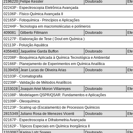
2196220
Felipe Kessler
Doutorado
Efe
02243P - Espectroscopia Eletrônica Avançada
02106P - Físico-Química Avançada II
02165P - Fotoquímica - Princípios e Aplicações
02244P - Tecnologia em macromoléculas e polímeros
409081
Gilberto Fillmann
Doutorado
Efe
02127P - Elaboração de Tese ( Dout em Química )
02113P - Poluição Aquática
4356483
Jaqueline Garda Buffon
Doutorado
Efe
02208P - Bioquímica Aplicada à Química Tecnológica e Ambiental
02166P - Planejamento de Experimentos em Química Analítica
3139459
Jean Lucas de Oliveira Arias
Doutorado
Efe
02103P - Cromatografia
02239P - Validação de Métodos Analíticos
1153028
Joaquin Ariel Moron Villarreyes
Doutorado
Efe
02108P - Modelagem QSPR/QSAR: Fundamentos e Aplicações
02109P - Oleoquímica
02123P - Scaling up (Escalamento) de Processos Químicos
2815349
Juliano Rosa de Menezes Vicenti
Doutorado
Efe
02167P - Espectroscopia e Difratometria Avançada
02162P - Tópicos Especiais em Química Inorgânica II
1310087
Karina Lotz Soares
Doutorado
Efe