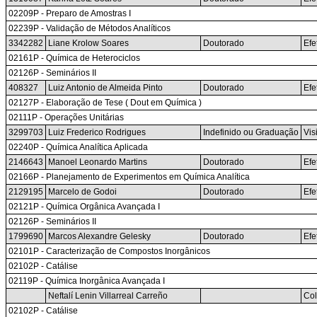
02209P - Preparo de Amostras I
02239P - Validação de Métodos Analíticos
3342282
Liane Krolow Soares
Doutorado
Efe
02161P - Química de Heterociclos
02126P - Seminários II
408327
Luiz Antonio de Almeida Pinto
Doutorado
Efe
02127P - Elaboração de Tese ( Dout em Química )
02111P - Operações Unitárias
3299703
Luiz Frederico Rodrigues
Indefinido ou Graduação
Vis
02240P - Química Analítica Aplicada
2146643
Manoel Leonardo Martins
Doutorado
Efe
02166P - Planejamento de Experimentos em Química Analítica
2129195
Marcelo de Godoi
Doutorado
Efe
02121P - Química Orgânica Avançada I
02126P - Seminários II
1799690
Marcos Alexandre Gelesky
Doutorado
Efe
02101P - Caracterização de Compostos Inorgânicos
02102P - Catálise
02119P - Química Inorgânica Avançada I
Neftalí Lenin Villarreal Carreño
Col
02102P - Catálise