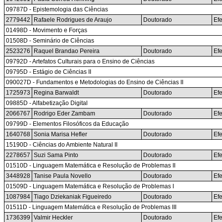
09787D - Epistemologia das Ciências
2779442
Rafaele Rodrigues de Araujo
Doutorado
Efe
01498D - Movimento e Forças
01508D - Seminário de Ciências
2523276
Raquel Brandao Pereira
Doutorado
Efe
09792D - Artefatos Culturais para o Ensino de Ciências
09795D - Estágio de Ciências II
090027D - Fundamentos e Metodologias do Ensino de Ciências II
1725973
Regina Barwaldt
Doutorado
Efe
09885D - Alfabetização Digital
2066767
Rodrigo Eder Zambam
Doutorado
Efe
09799D - Elementos Filosóficos da Educação
1640768
Sonia Marisa Hefler
Doutorado
Efe
15190D - Ciências do Ambiente Natural II
2278657
Suzi Sama Pinto
Doutorado
Efe
01510D - Linguagem Matemática e Resolução de Problemas II
3448928
Tanise Paula Novello
Doutorado
Efe
01509D - Linguagem Matemática e Resolução de Problemas I
1087984
Tiago Dziekaniak Figueiredo
Doutorado
Efe
01511D - Linguagem Matemática e Resolução de Problemas III
1736399
Valmir Heckler
Doutorado
Efe