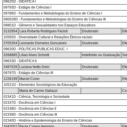
09625D - DIDATICA I
09793D - Estágio de Ciências I
09786D - Fundamentos e Metodologias do Ensino de Ciências I
090028D - Fundamentos e Metodologias do Ensino de Ciências III
09801D - Gêneros e Sexualidades nos Espaços Educativos
3132954
Lara Roberta Rodrigues Facioli
Doutorado
Efe
10565D - Diversidade Cultural e Relações Étnicos-raciais
3705354
Leonardo Dorneles Goncalves
Doutorado
Efe
09620D - POLITICAS PUBLICAS EDUC. I
3268885
Lilian Alves Schmitt
Indefinido ou Graduação
Sub
09633D - DIDATICA II
2487028
Luciana Netto Dolci
Doutorado
Efe
09797D - Estágio de Ciências III
1228199
Maciel Cover
Doutorado
Efe
10521D - Elementos Sociológicos da Educação
Maria do Carmo Galiazzi
Co
02341D - Ciência, Tecnologia e Sociedade
02337D - Docência em Ciências I
02338D - Docência em Ciências II
02339D - Docência em Ciências III
02340D - História e Epistemologia do Ensino de Ciências
1642051
Paula Correa Henning
Doutorado
Efe