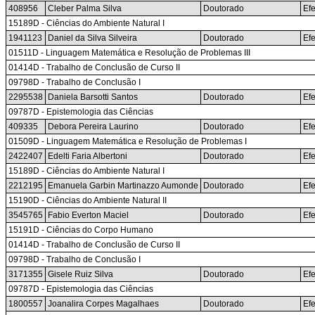
408956
Cleber Palma Silva
Doutorado
Efe
15189D - Ciências do Ambiente Natural I
1941123
Daniel da Silva Silveira
Doutorado
Efe
01511D - Linguagem Matemática e Resolução de Problemas III
01414D - Trabalho de Conclusão de Curso II
09798D - Trabalho de Conclusão I
2295538
Daniela Barsotti Santos
Doutorado
Efe
09787D - Epistemologia das Ciências
409335
Debora Pereira Laurino
Doutorado
Efe
01509D - Linguagem Matemática e Resolução de Problemas I
2422407
Edelti Faria Albertoni
Doutorado
Efe
15189D - Ciências do Ambiente Natural I
2212195
Emanuela Garbin Martinazzo Aumonde
Doutorado
Efe
15190D - Ciências do Ambiente Natural II
3545765
Fabio Everton Maciel
Doutorado
Efe
15191D - Ciências do Corpo Humano
01414D - Trabalho de Conclusão de Curso II
09798D - Trabalho de Conclusão I
3171355
Gisele Ruiz Silva
Doutorado
Efe
09787D - Epistemologia das Ciências
1800557
Joanalira Corpes Magalhaes
Doutorado
Efe