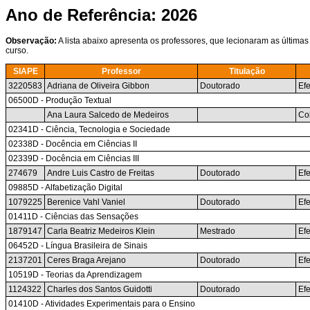
Ano de Referência: 2026
Observação:
A lista abaixo apresenta os professores, que lecionaram as últimas
curso.
SIAPE
Professor
Titulação
3220583
Adriana de Oliveira Gibbon
Doutorado
Efe
06500D - Produção Textual
Ana Laura Salcedo de Medeiros
Co
02341D - Ciência, Tecnologia e Sociedade
02338D - Docência em Ciências II
02339D - Docência em Ciências III
274679
Andre Luis Castro de Freitas
Doutorado
Efe
09885D - Alfabetização Digital
1079225
Berenice Vahl Vaniel
Doutorado
Efe
01411D - Ciências das Sensações
1879147
Carla Beatriz Medeiros Klein
Mestrado
Efe
06452D - Língua Brasileira de Sinais
2137201
Ceres Braga Arejano
Doutorado
Efe
10519D - Teorias da Aprendizagem
1124322
Charles dos Santos Guidotti
Doutorado
Efe
01410D - Atividades Experimentais para o Ensino