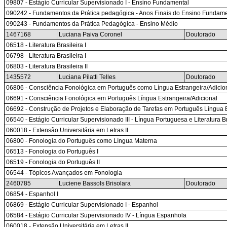
09807 - Estágio Curricular Supervisionado I - Ensino Fundamental
090242 - Fundamentos da Prática pedagógica - Anos Finais do Ensino Fundame
090243 - Fundamentos da Prática Pedagógica - Ensino Médio
1467168
Luciana Paiva Coronel
Doutorado
06518 - Literatura Brasileira I
06798 - Literatura Brasileira I
06803 - Literatura Brasileira II
1435572
Luciana Pilatti Telles
Doutorado
06806 - Consciência Fonológica em Português como Língua Estrangeira/Adicio
06691 - Consciência Fonológica em Português Língua Estrangeira/Adicional
06692 - Construção de Projetos e Elaboração de Tarefas em Português Língua E
06540 - Estágio Curricular Supervisionado III - Língua Portuguesa e Literatura 
060018 - Extensão Universitária em Letras II
06800 - Fonologia do Português como Língua Materna
06513 - Fonologia do Português I
06519 - Fonologia do Português II
06544 - Tópicos Avançados em Fonologia
2460785
Luciene Bassols Brisolara
Doutorado
06854 - Espanhol I
06869 - Estágio Curricular Supervisionado I - Espanhol
06584 - Estágio Curricular Supervisionado IV - Língua Espanhola
060018 - Extensão Universitária em Letras II