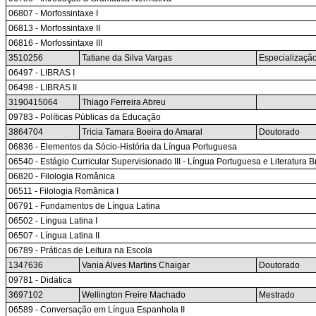
06807 - Morfossintaxe I
06813 - Morfossintaxe II
06816 - Morfossintaxe III
3510256
Tatiane da Silva Vargas
Especializaçã
06497 - LIBRAS I
06498 - LIBRAS II
3190415064
Thiago Ferreira Abreu
09783 - Políticas Públicas da Educação
3864704
Tricia Tamara Boeira do Amaral
Doutorado
06836 - Elementos da Sócio-História da Língua Portuguesa
06540 - Estágio Curricular Supervisionado III - Língua Portuguesa e Literatura 
06820 - Filologia Românica
06511 - Filologia Românica I
06791 - Fundamentos de Língua Latina
06502 - Língua Latina I
06507 - Língua Latina II
06789 - Práticas de Leitura na Escola
1347636
Vania Alves Martins Chaigar
Doutorado
09781 - Didática
3697102
Wellington Freire Machado
Mestrado
06589 - Conversação em Língua Espanhola II