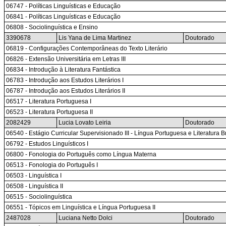
06747 - Políticas Linguísticas e Educação
06841 - Políticas Linguísticas e Educação
06808 - Sociolinguística e Ensino
3390678
Lis Yana de Lima Martinez
Doutorado
06819 - Configurações Contemporâneas do Texto Literário
06826 - Extensão Universitária em Letras III
06834 - Introdução à Literatura Fantástica
06783 - Introdução aos Estudos Literários I
06787 - Introdução aos Estudos Literários II
06517 - Literatura Portuguesa I
06523 - Literatura Portuguesa II
2082429
Lucia Lovato Leiria
Doutorado
06540 - Estágio Curricular Supervisionado III - Língua Portuguesa e Literatura 
06792 - Estudos Linguísticos I
06800 - Fonologia do Português como Língua Materna
06513 - Fonologia do Português I
06503 - Linguística I
06508 - Linguística II
06515 - Sociolinguística
06551 - Tópicos em Linguística e Língua Portuguesa II
2487028
Luciana Netto Dolci
Doutorado