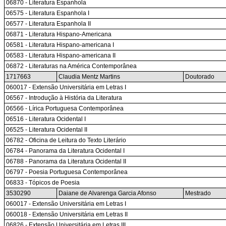
06870 - Literatura Espanhola
06575 - Literatura Espanhola I
06577 - Literatura Espanhola II
06871 - Literatura Hispano-Americana
06581 - Literatura Hispano-americana I
06583 - Literatura Hispano-americana II
06872 - Literaturas na América Contemporânea
1717663
Claudia Mentz Martins
Doutorado
060017 - Extensão Universitária em Letras I
06567 - Introdução à História da Literatura
06566 - Lírica Portuguesa Contemporânea
06516 - Literatura Ocidental I
06525 - Literatura Ocidental II
06782 - Oficina de Leitura do Texto Literário
06784 - Panorama da Literatura Ocidental I
06788 - Panorama da Literatura Ocidental II
06797 - Poesia Portuguesa Contemporânea
06833 - Tópicos de Poesia
3530290
Daiane de Alvarenga Garcia Afonso
Mestrado
060017 - Extensão Universitária em Letras I
060018 - Extensão Universitária em Letras II
06826 - Extensão Universitária em Letras III