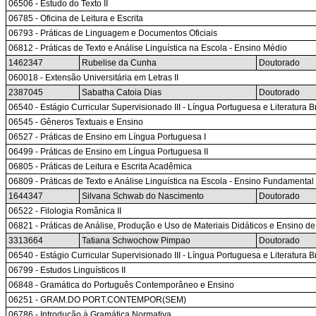
06506 - Estudo do Texto II
06785 - Oficina de Leitura e Escrita
06793 - Práticas de Linguagem e Documentos Oficiais
06812 - Práticas de Texto e Análise Linguística na Escola - Ensino Médio
1462347
Rubelise da Cunha
Doutorado
060018 - Extensão Universitária em Letras II
2387045
Sabatha Catoia Dias
Doutorado
06540 - Estágio Curricular Supervisionado III - Língua Portuguesa e Literatura 
06545 - Gêneros Textuais e Ensino
06527 - Práticas de Ensino em Língua Portuguesa I
06499 - Práticas de Ensino em Língua Portuguesa II
06805 - Práticas de Leitura e Escrita Acadêmica
06809 - Práticas de Texto e Análise Linguística na Escola - Ensino Fundamental
1644347
Silvana Schwab do Nascimento
Doutorado
06522 - Filologia Românica II
06821 - Práticas de Análise, Produção e Uso de Materiais Didáticos e Ensino d
3313664
Tatiana Schwochow Pimpao
Doutorado
06540 - Estágio Curricular Supervisionado III - Língua Portuguesa e Literatura 
06799 - Estudos Linguísticos II
06848 - Gramática do Português Contemporâneo e Ensino
06251 - GRAM.DO PORT.CONTEMPOR(SEM)
06786 - Introdução à Gramática Normativa