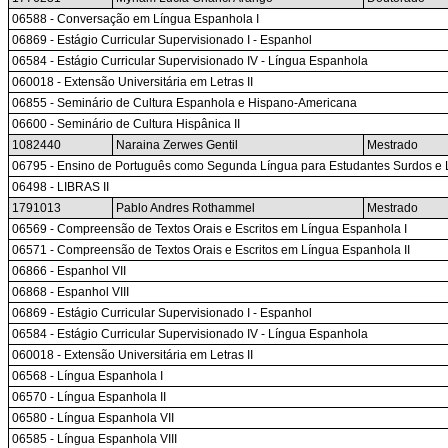
06588 - Conversação em Língua Espanhola I
06869 - Estágio Curricular Supervisionado I - Espanhol
06584 - Estágio Curricular Supervisionado IV - Língua Espanhola
060018 - Extensão Universitária em Letras II
06855 - Seminário de Cultura Espanhola e Hispano-Americana
06600 - Seminário de Cultura Hispânica II
1082440
Naraina Zerwes Gentil
Mestrado
06795 - Ensino de Português como Segunda Língua para Estudantes Surdos e L
06498 - LIBRAS II
1791013
Pablo Andres Rothammel
Mestrado
06569 - Compreensão de Textos Orais e Escritos em Língua Espanhola I
06571 - Compreensão de Textos Orais e Escritos em Língua Espanhola II
06866 - Espanhol VII
06868 - Espanhol VIII
06869 - Estágio Curricular Supervisionado I - Espanhol
06584 - Estágio Curricular Supervisionado IV - Língua Espanhola
060018 - Extensão Universitária em Letras II
06568 - Língua Espanhola I
06570 - Língua Espanhola II
06580 - Língua Espanhola VII
06585 - Língua Espanhola VIII