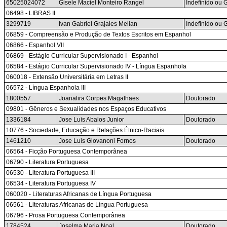
65025024072
Gisele Maciel Monteiro Rangel
Indefinido ou
06498 - LIBRAS II
3299719
Ivan Gabriel Grajales Melian
Indefinido ou
06859 - Compreensão e Produção de Textos Escritos em Espanhol
06866 - Espanhol VII
06869 - Estágio Curricular Supervisionado I - Espanhol
06584 - Estágio Curricular Supervisionado IV - Língua Espanhola
060018 - Extensão Universitária em Letras II
06572 - Língua Espanhola III
1800557
Joanalira Corpes Magalhaes
Doutorado
09801 - Gêneros e Sexualidades nos Espaços Educativos
1336184
Jose Luis Abalos Junior
Doutorado
10776 - Sociedade, Educação e Relações Étnico-Raciais
1461210
Jose Luis Giovanoni Fornos
Doutorado
06564 - Ficção Portuguesa Contemporânea
06790 - Literatura Portuguesa
06530 - Literatura Portuguesa III
06534 - Literatura Portuguesa IV
060020 - Literaturas Africanas de Língua Portuguesa
06561 - Literaturas Africanas de Língua Portuguesa
06796 - Prosa Portuguesa Contemporânea
1784524
Joselma Maria Noal
Doutorado