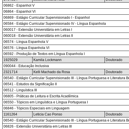
06862 - Espanhol V
06864 - Espanhol VI
06869 - Estágio Curricular Supervisionado I - Espanhol
06584 - Estágio Curricular Supervisionado IV - Língua Espanhola
060017 - Extensão Universitária em Letras I
060018 - Extensão Universitária em Letras II
06574 - Língua Espanhola V
06576 - Língua Espanhola VI
06592 - Produção de Textos em Língua Espanhola I
1925029
Kamila Lockmann
Doutorado
090044 - Educação Inclusiva
2321714
Kelli Machado da Rosa
Doutorado
06540 - Estágio Curricular Supervisionado III - Língua Portuguesa e Literatura 
06541 - Estudos da Significação II
06512 - Linguística III
06805 - Práticas de Leitura e Escrita Acadêmica
06550 - Tópicos em Linguística e Língua Portuguesa I
06846 - Tópicos Especiais em Linguagem
1161264
Leticia Cao Ponso
Doutorado
06540 - Estágio Curricular Supervisionado III - Língua Portuguesa e Literatura 
06826 - Extensão Universitária em Letras III