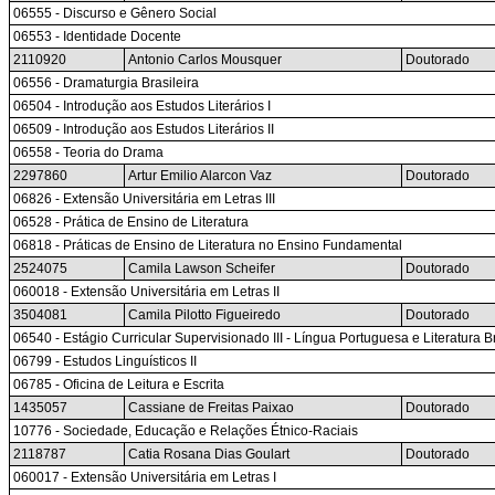
06555 - Discurso e Gênero Social
06553 - Identidade Docente
2110920
Antonio Carlos Mousquer
Doutorado
06556 - Dramaturgia Brasileira
06504 - Introdução aos Estudos Literários I
06509 - Introdução aos Estudos Literários II
06558 - Teoria do Drama
2297860
Artur Emilio Alarcon Vaz
Doutorado
06826 - Extensão Universitária em Letras III
06528 - Prática de Ensino de Literatura
06818 - Práticas de Ensino de Literatura no Ensino Fundamental
2524075
Camila Lawson Scheifer
Doutorado
060018 - Extensão Universitária em Letras II
3504081
Camila Pilotto Figueiredo
Doutorado
06540 - Estágio Curricular Supervisionado III - Língua Portuguesa e Literatura 
06799 - Estudos Linguísticos II
06785 - Oficina de Leitura e Escrita
1435057
Cassiane de Freitas Paixao
Doutorado
10776 - Sociedade, Educação e Relações Étnico-Raciais
2118787
Catia Rosana Dias Goulart
Doutorado
060017 - Extensão Universitária em Letras I