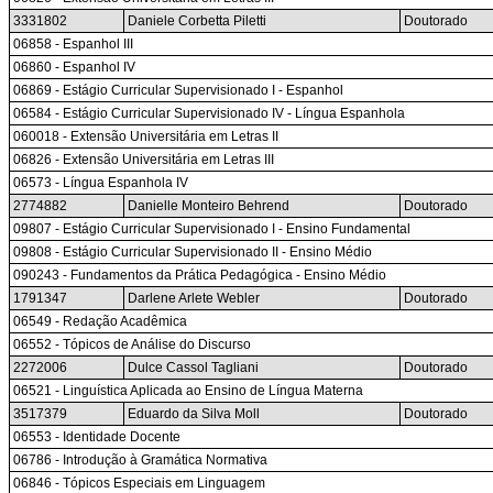
3331802
Daniele Corbetta Piletti
Doutorado
06858 - Espanhol III
06860 - Espanhol IV
06869 - Estágio Curricular Supervisionado I - Espanhol
06584 - Estágio Curricular Supervisionado IV - Língua Espanhola
060018 - Extensão Universitária em Letras II
06826 - Extensão Universitária em Letras III
06573 - Língua Espanhola IV
2774882
Danielle Monteiro Behrend
Doutorado
09807 - Estágio Curricular Supervisionado I - Ensino Fundamental
09808 - Estágio Curricular Supervisionado II - Ensino Médio
090243 - Fundamentos da Prática Pedagógica - Ensino Médio
1791347
Darlene Arlete Webler
Doutorado
06549 - Redação Acadêmica
06552 - Tópicos de Análise do Discurso
2272006
Dulce Cassol Tagliani
Doutorado
06521 - Linguística Aplicada ao Ensino de Língua Materna
3517379
Eduardo da Silva Moll
Doutorado
06553 - Identidade Docente
06786 - Introdução à Gramática Normativa
06846 - Tópicos Especiais em Linguagem