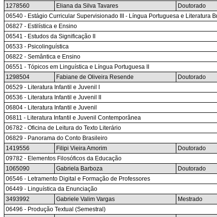
1278560
Eliana da Silva Tavares
Doutorado
06540 - Estágio Curricular Supervisionado III - Língua Portuguesa e Literatura 
06827 - Estilística e Ensino
06541 - Estudos da Significação II
06533 - Psicolinguística
06822 - Semântica e Ensino
06551 - Tópicos em Linguística e Língua Portuguesa II
1298504
Fabiane de Oliveira Resende
Doutorado
06529 - Literatura Infantil e Juvenil I
06536 - Literatura Infantil e Juvenil II
06804 - Literatura Infantil e Juvenil
06811 - Literatura Infantil e Juvenil Contemporânea
06782 - Oficina de Leitura do Texto Literário
06829 - Panorama do Conto Brasileiro
1419556
Filipi Vieira Amorim
Doutorado
09782 - Elementos Filosóficos da Educação
1065090
Gabriela Barboza
Doutorado
06546 - Letramento Digital e Formação de Professores
06449 - Linguística da Enunciação
3493992
Gabriele Valim Vargas
Mestrado
06496 - Produção Textual (Semestral)