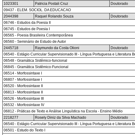
1023301
Patricia Postali Cruz
Doutorado
09437 - ELEM. SOCIOL. DA EDUCACAO
2044398
Raquel Rolando Souza
Doutorado
06746 - Estudos da Poesia II
06745 - Estudos de Poesia I
06565 - Poesia Brasileira Contemporânea
06560 - Seminário de Estudo de Autor
2445718
Raymundo da Costa Olioni
Doutorado
06540 - Estágio Curricular Supervisionado III - Língua Portuguesa e Literatura 
06548 - Gramática Sistêmico-funcional
06845 - Gramática Sistêmico-Funcional
06514 - Morfossintaxe I
06807 - Morfossintaxe I
06520 - Morfossintaxe II
06813 - Morfossintaxe II
06526 - Morfossintaxe III
06532 - Morfossintaxe IV
06812 - Práticas de Texto e Análise Linguística na Escola - Ensino Médio
2218277
Rosely Diniz da Silva Machado
Doutorado
06540 - Estágio Curricular Supervisionado III - Língua Portuguesa e Literatura 
06501 - Estudo do Texto I