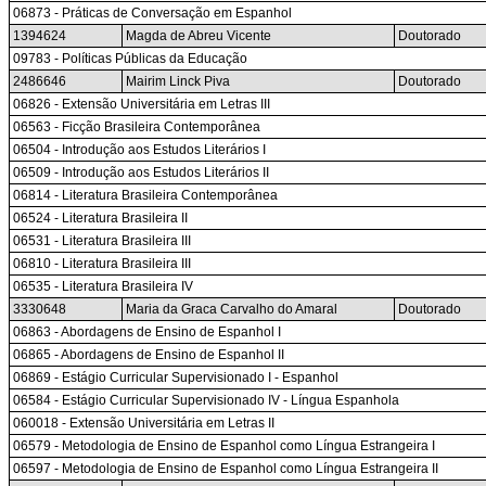
06873 - Práticas de Conversação em Espanhol
1394624
Magda de Abreu Vicente
Doutorado
09783 - Políticas Públicas da Educação
2486646
Mairim Linck Piva
Doutorado
06826 - Extensão Universitária em Letras III
06563 - Ficção Brasileira Contemporânea
06504 - Introdução aos Estudos Literários I
06509 - Introdução aos Estudos Literários II
06814 - Literatura Brasileira Contemporânea
06524 - Literatura Brasileira II
06531 - Literatura Brasileira III
06810 - Literatura Brasileira III
06535 - Literatura Brasileira IV
3330648
Maria da Graca Carvalho do Amaral
Doutorado
06863 - Abordagens de Ensino de Espanhol I
06865 - Abordagens de Ensino de Espanhol II
06869 - Estágio Curricular Supervisionado I - Espanhol
06584 - Estágio Curricular Supervisionado IV - Língua Espanhola
060018 - Extensão Universitária em Letras II
06579 - Metodologia de Ensino de Espanhol como Língua Estrangeira I
06597 - Metodologia de Ensino de Espanhol como Língua Estrangeira II