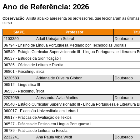
Ano de Referência: 2026
Observação:
A lista abaixo apresenta os professores, que lecionaram as últimas
curso.
SIAPE
Professor
Tit
1103350
Adail Ubirajara Sobral
Doutorado
06794 - Ensino de Língua Portuguesa Mediado por Tecnologias Digitais
06540 - Estágio Curricular Supervisionado III - Língua Portuguesa e Literatura 
06537 - Estudos da Significação I
06785 - Oficina de Leitura e Escrita
06801 - Psicolinguística
3220583
Adriana de Oliveira Gibbon
Doutorado
06512 - Linguística III
06533 - Psicolinguística
2207089
Alessandra Avila Martins
Doutorado
06540 - Estágio Curricular Supervisionado III - Língua Portuguesa e Literatura 
060017 - Extensão Universitária em Letras I
06817 - Práticas de Avaliação de Textos
06527 - Práticas de Ensino em Língua Portuguesa I
06789 - Práticas de Leitura na Escola
2232241
Ana Paula Alba Wildt
Doutorado