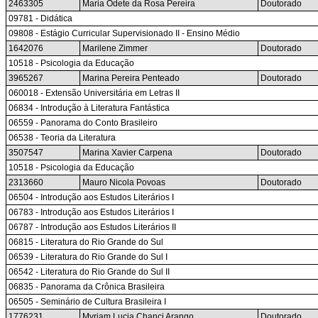
2463305
Maria Odete da Rosa Pereira
Doutorado
09781 - Didática
09808 - Estágio Curricular Supervisionado II - Ensino Médio
1642076
Marilene Zimmer
Doutorado
10518 - Psicologia da Educação
3965267
Marina Pereira Penteado
Doutorado
060018 - Extensão Universitária em Letras II
06834 - Introdução à Literatura Fantástica
06559 - Panorama do Conto Brasileiro
06538 - Teoria da Literatura
3507547
Marina Xavier Carpena
Doutorado
10518 - Psicologia da Educação
2313660
Mauro Nicola Povoas
Doutorado
06504 - Introdução aos Estudos Literários I
06783 - Introdução aos Estudos Literários I
06787 - Introdução aos Estudos Literários II
06815 - Literatura do Rio Grande do Sul
06539 - Literatura do Rio Grande do Sul I
06542 - Literatura do Rio Grande do Sul II
06835 - Panorama da Crônica Brasileira
06505 - Seminário de Cultura Brasileira I
1776231
Myriam Lucia Chanci Arango
Doutorado